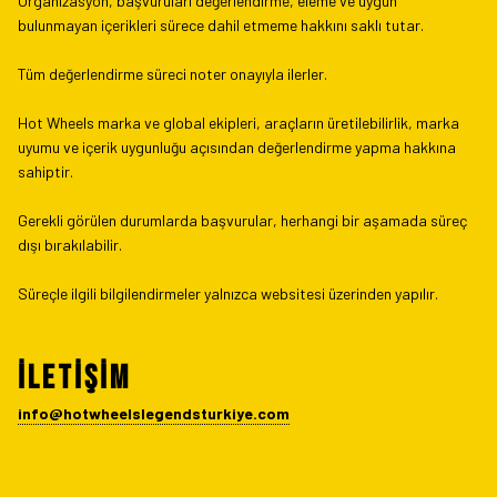
Organizasyon, başvuruları değerlendirme, eleme ve uygun
bulunmayan içerikleri sürece dahil etmeme hakkını saklı tutar.
Tüm değerlendirme süreci noter onayıyla ilerler.
Hot Wheels marka ve global ekipleri, araçların üretilebilirlik, marka
uyumu ve içerik uygunluğu açısından değerlendirme yapma hakkına
sahiptir.
Gerekli görülen durumlarda başvurular, herhangi bir aşamada süreç
dışı bırakılabilir.
Süreçle ilgili bilgilendirmeler yalnızca websitesi üzerinden yapılır.
İLETİŞİM
info@hotwheelslegendsturkiye.com