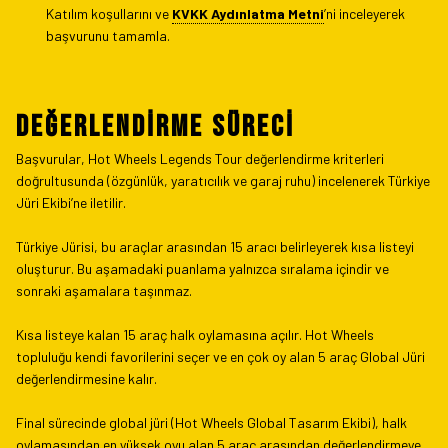
Katılım koşullarını ve
KVKK Aydınlatma Metni
’ni inceleyerek
başvurunu tamamla.
DEĞERLENDİRME SÜRECİ
Başvurular, Hot Wheels Legends Tour değerlendirme kriterleri
doğrultusunda (özgünlük, yaratıcılık ve garaj ruhu) incelenerek Türkiye
Jüri Ekibi’ne iletilir.
Türkiye Jürisi, bu araçlar arasından 15 aracı belirleyerek kısa listeyi
oluşturur. Bu aşamadaki puanlama yalnızca sıralama içindir ve
sonraki aşamalara taşınmaz.
Kısa listeye kalan 15 araç halk oylamasına açılır. Hot Wheels
topluluğu kendi favorilerini seçer ve en çok oy alan 5 araç Global Jüri
değerlendirmesine kalır.
Final sürecinde global jüri (Hot Wheels Global Tasarım Ekibi), halk
oylamasından en yüksek oyu alan 5 araç arasından değerlendirmeye